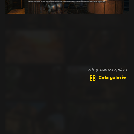
va
zdroj: tisková zpráva
Celá galerie