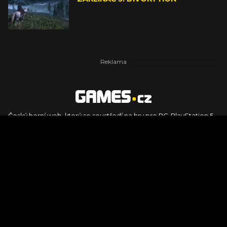
Český herní web, který se soustředí na hry pro PC, PlayStation 5,
PlayStation 4, Xbox Series X, Xbox Series S, Nintendo Switch,
PlayStation VR2 a další platformy. Naleznete zde recenze,
dojmy z hraní, videorecenze i pravidelné novinky, stejně jako
podcasty, rozsáhlou databázi her a speciály k očekávaným hrám
ze sérií jako Assassin's Creed, Call of Duty, Grand Theft Auto, The
Legend of Zelda, Final Fantasy, Kingdom Come: Deliverance,
Diablo, Stalker, The Elder Scrolls, Baldur's Gate, Hogwart's
Legacy či FIFA.
© 2026 Foto.games.tiscali.cz |
TISCALI MEDIA, a.s.
|
Člen skupiny
DIGNITY, s.r.o.