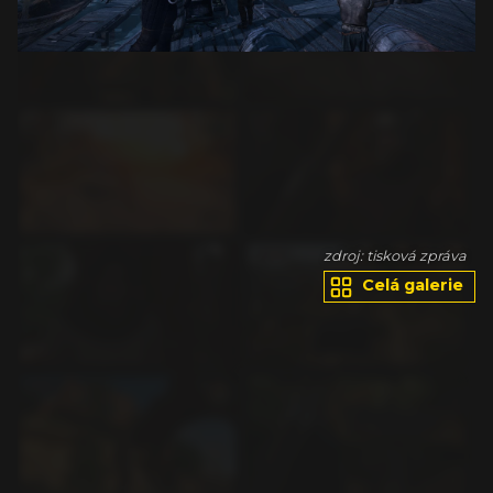
va
zdroj: tisková zpráva
Celá galerie