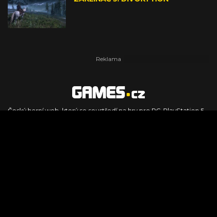
Český herní web, který se soustředí na hry pro PC, PlayStation 5,
PlayStation 4, Xbox Series X, Xbox Series S, Nintendo Switch,
PlayStation VR2 a další platformy. Naleznete zde recenze,
dojmy z hraní, videorecenze i pravidelné novinky, stejně jako
podcasty, rozsáhlou databázi her a speciály k očekávaným hrám
ze sérií jako Assassin's Creed, Call of Duty, Grand Theft Auto, The
Legend of Zelda, Final Fantasy, Kingdom Come: Deliverance,
Diablo, Stalker, The Elder Scrolls, Baldur's Gate, Hogwart's
Legacy či FIFA.
© 2026 Foto.games.tiscali.cz |
TISCALI MEDIA, a.s.
|
Člen skupiny
DIGNITY, s.r.o.