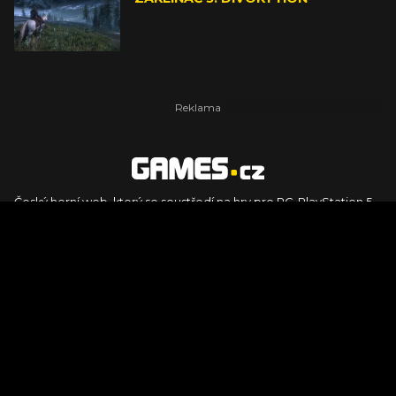
Český herní web, který se soustředí na hry pro PC, PlayStation 5,
PlayStation 4, Xbox Series X, Xbox Series S, Nintendo Switch,
PlayStation VR2 a další platformy. Naleznete zde recenze,
dojmy z hraní, videorecenze i pravidelné novinky, stejně jako
podcasty, rozsáhlou databázi her a speciály k očekávaným hrám
ze sérií jako Assassin's Creed, Call of Duty, Grand Theft Auto, The
Legend of Zelda, Final Fantasy, Kingdom Come: Deliverance,
Diablo, Stalker, The Elder Scrolls, Baldur's Gate, Hogwart's
Legacy či FIFA.
© 2026 Foto.games.tiscali.cz |
TISCALI MEDIA, a.s.
|
Člen skupiny
DIGNITY, s.r.o.