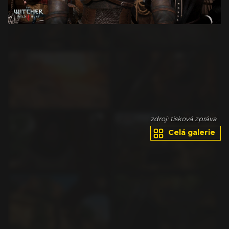
va
zdroj: tisková zpráva
Celá galerie