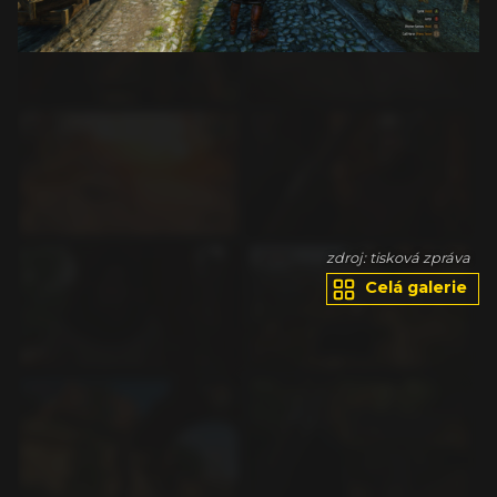
va
zdroj: tisková zpráva
Celá galerie