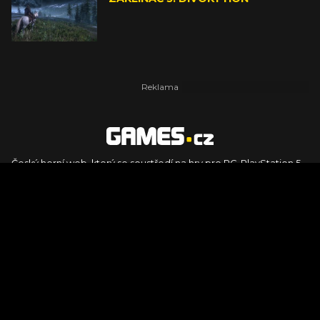
Český herní web, který se soustředí na hry pro PC, PlayStation 5,
PlayStation 4, Xbox Series X, Xbox Series S, Nintendo Switch,
PlayStation VR2 a další platformy. Naleznete zde recenze,
dojmy z hraní, videorecenze i pravidelné novinky, stejně jako
podcasty, rozsáhlou databázi her a speciály k očekávaným hrám
ze sérií jako Assassin's Creed, Call of Duty, Grand Theft Auto, The
Legend of Zelda, Final Fantasy, Kingdom Come: Deliverance,
Diablo, Stalker, The Elder Scrolls, Baldur's Gate, Hogwart's
Legacy či FIFA.
© 2026 Foto.games.tiscali.cz |
TISCALI MEDIA, a.s.
|
Člen skupiny
DIGNITY, s.r.o.