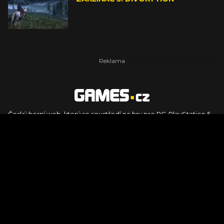
Český herní web, který se soustředí na hry pro PC, PlayStation 5,
PlayStation 4, Xbox Series X, Xbox Series S, Nintendo Switch,
PlayStation VR2 a další platformy. Naleznete zde recenze,
dojmy z hraní, videorecenze i pravidelné novinky, stejně jako
podcasty, rozsáhlou databázi her a speciály k očekávaným hrám
ze sérií jako Assassin's Creed, Call of Duty, Grand Theft Auto, The
Legend of Zelda, Final Fantasy, Kingdom Come: Deliverance,
Diablo, Stalker, The Elder Scrolls, Baldur's Gate, Hogwart's
Legacy či FIFA.
© 2026 Foto.games.tiscali.cz |
TISCALI MEDIA, a.s.
|
Člen skupiny
DIGNITY, s.r.o.