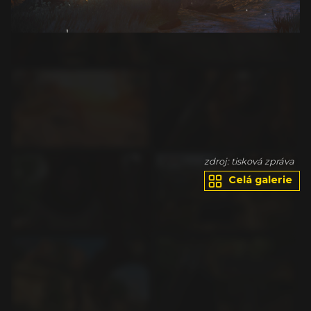
va
zdroj: tisková zpráva
Celá galerie