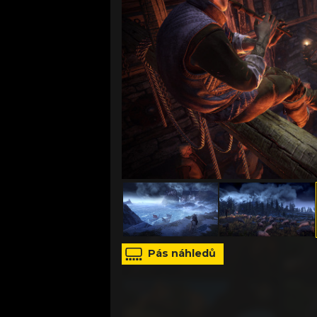
zdroj: tisková zpráva
Pás náhledů