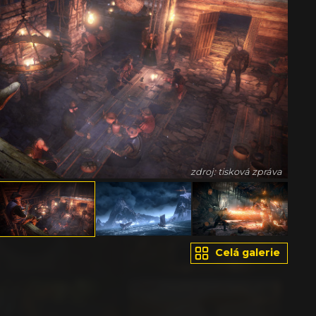
zdroj: tisková zpráva
Celá galerie