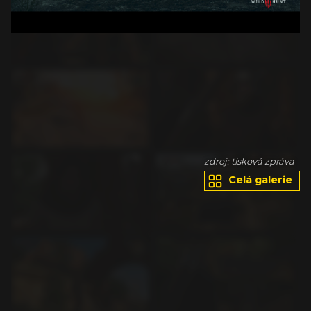
va
zdroj: tisková zpráva
Celá galerie