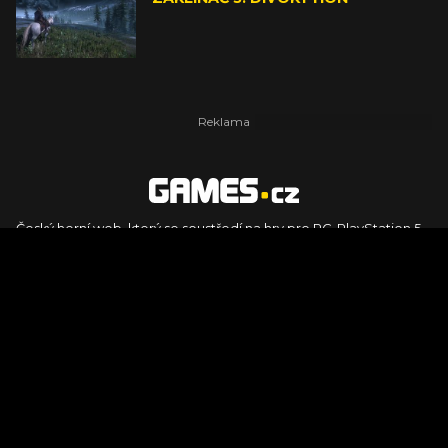
Český herní web, který se soustředí na hry pro PC, PlayStation 5,
PlayStation 4, Xbox Series X, Xbox Series S, Nintendo Switch,
PlayStation VR2 a další platformy. Naleznete zde recenze,
dojmy z hraní, videorecenze i pravidelné novinky, stejně jako
podcasty, rozsáhlou databázi her a speciály k očekávaným hrám
ze sérií jako Assassin's Creed, Call of Duty, Grand Theft Auto, The
Legend of Zelda, Final Fantasy, Kingdom Come: Deliverance,
Diablo, Stalker, The Elder Scrolls, Baldur's Gate, Hogwart's
Legacy či FIFA.
© 2026 Foto.games.tiscali.cz |
TISCALI MEDIA, a.s.
|
Člen skupiny
DIGNITY, s.r.o.