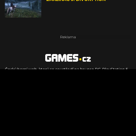
Český herní web, který se soustředí na hry pro PC, PlayStation 5,
PlayStation 4, Xbox Series X, Xbox Series S, Nintendo Switch,
PlayStation VR2 a další platformy. Naleznete zde recenze,
dojmy z hraní, videorecenze i pravidelné novinky, stejně jako
podcasty, rozsáhlou databázi her a speciály k očekávaným hrám
ze sérií jako Assassin's Creed, Call of Duty, Grand Theft Auto, The
Legend of Zelda, Final Fantasy, Kingdom Come: Deliverance,
Diablo, Stalker, The Elder Scrolls, Baldur's Gate, Hogwart's
Legacy či FIFA.
© 2026 Foto.games.tiscali.cz |
TISCALI MEDIA, a.s.
|
Člen skupiny
DIGNITY, s.r.o.