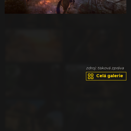
va
zdroj: tisková zpráva
Celá galerie