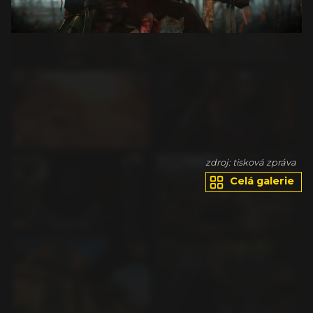
va
zdroj: tisková zpráva
Celá galerie