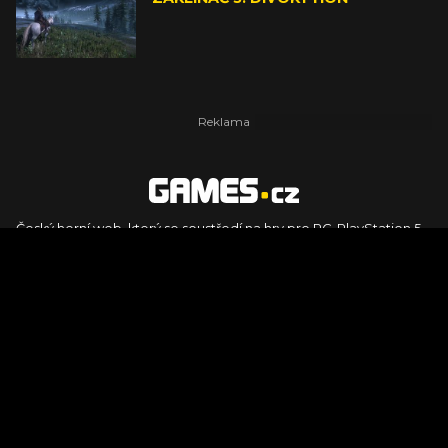
Český herní web, který se soustředí na hry pro PC, PlayStation 5,
PlayStation 4, Xbox Series X, Xbox Series S, Nintendo Switch,
PlayStation VR2 a další platformy. Naleznete zde recenze,
dojmy z hraní, videorecenze i pravidelné novinky, stejně jako
podcasty, rozsáhlou databázi her a speciály k očekávaným hrám
ze sérií jako Assassin's Creed, Call of Duty, Grand Theft Auto, The
Legend of Zelda, Final Fantasy, Kingdom Come: Deliverance,
Diablo, Stalker, The Elder Scrolls, Baldur's Gate, Hogwart's
Legacy či FIFA.
© 2026 Foto.games.tiscali.cz |
TISCALI MEDIA, a.s.
|
Člen skupiny
DIGNITY, s.r.o.