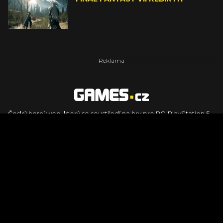
Český herní web, který se soustředí na hry pro PC, PlayStation 5,
PlayStation 4, Xbox Series X, Xbox Series S, Nintendo Switch,
PlayStation VR2 a další platformy. Naleznete zde recenze,
dojmy z hraní, videorecenze i pravidelné novinky, stejně jako
podcasty, rozsáhlou databázi her a speciály k očekávaným hrám
ze sérií jako Assassin's Creed, Call of Duty, Grand Theft Auto, The
Legend of Zelda, Final Fantasy, Kingdom Come: Deliverance,
Diablo, Stalker, The Elder Scrolls, Baldur's Gate, Hogwart's
Legacy či FIFA.
© 2026 Foto.games.tiscali.cz |
TISCALI MEDIA, a.s.
|
Člen skupiny
DIGNITY, s.r.o.