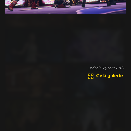
ix
zdroj: Square Enix
Celá galerie