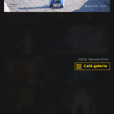
ix
zdroj: Square Enix
Celá galerie