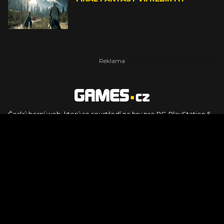
Český herní web, který se soustředí na hry pro PC, PlayStation 5,
PlayStation 4, Xbox Series X, Xbox Series S, Nintendo Switch,
PlayStation VR2 a další platformy. Naleznete zde recenze,
dojmy z hraní, videorecenze i pravidelné novinky, stejně jako
podcasty, rozsáhlou databázi her a speciály k očekávaným hrám
ze sérií jako Assassin's Creed, Call of Duty, Grand Theft Auto, The
Legend of Zelda, Final Fantasy, Kingdom Come: Deliverance,
Diablo, Stalker, The Elder Scrolls, Baldur's Gate, Hogwart's
Legacy či FIFA.
© 2026 Foto.games.tiscali.cz |
TISCALI MEDIA, a.s.
|
Člen skupiny
DIGNITY, s.r.o.