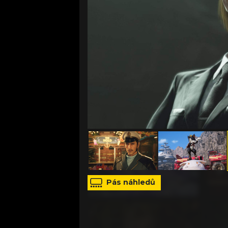
zdroj: Square Enix
Pás náhledů