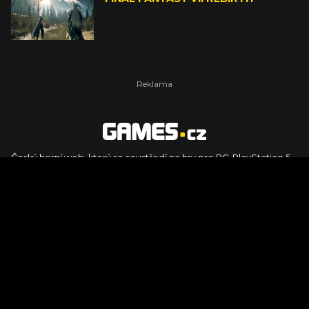
Český herní web, který se soustředí na hry pro PC, PlayStation 5,
PlayStation 4, Xbox Series X, Xbox Series S, Nintendo Switch,
PlayStation VR2 a další platformy. Naleznete zde recenze,
dojmy z hraní, videorecenze i pravidelné novinky, stejně jako
podcasty, rozsáhlou databázi her a speciály k očekávaným hrám
ze sérií jako Assassin's Creed, Call of Duty, Grand Theft Auto, The
Legend of Zelda, Final Fantasy, Kingdom Come: Deliverance,
Diablo, Stalker, The Elder Scrolls, Baldur's Gate, Hogwart's
Legacy či FIFA.
© 2026 Foto.games.tiscali.cz |
TISCALI MEDIA, a.s.
|
Člen skupiny
DIGNITY, s.r.o.