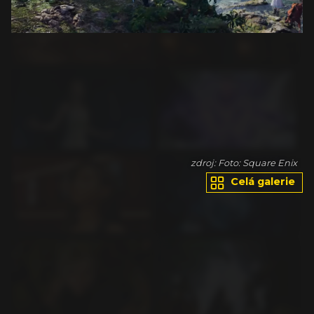
ix
zdroj: Foto: Square Enix
Celá galerie