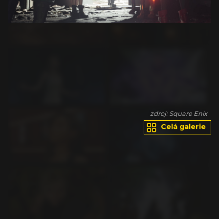
ix
zdroj: Square Enix
Celá galerie