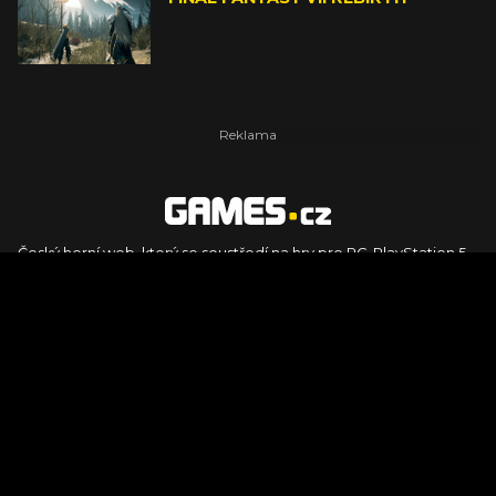
Český herní web, který se soustředí na hry pro PC, PlayStation 5,
PlayStation 4, Xbox Series X, Xbox Series S, Nintendo Switch,
PlayStation VR2 a další platformy. Naleznete zde recenze,
dojmy z hraní, videorecenze i pravidelné novinky, stejně jako
podcasty, rozsáhlou databázi her a speciály k očekávaným hrám
ze sérií jako Assassin's Creed, Call of Duty, Grand Theft Auto, The
Legend of Zelda, Final Fantasy, Kingdom Come: Deliverance,
Diablo, Stalker, The Elder Scrolls, Baldur's Gate, Hogwart's
Legacy či FIFA.
© 2026 Foto.games.tiscali.cz |
TISCALI MEDIA, a.s.
|
Člen skupiny
DIGNITY, s.r.o.