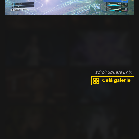
ix
zdroj: Square Enix
Celá galerie