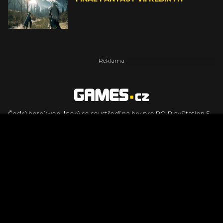
Český herní web, který se soustředí na hry pro PC, PlayStation 5,
PlayStation 4, Xbox Series X, Xbox Series S, Nintendo Switch,
PlayStation VR2 a další platformy. Naleznete zde recenze,
dojmy z hraní, videorecenze i pravidelné novinky, stejně jako
podcasty, rozsáhlou databázi her a speciály k očekávaným hrám
ze sérií jako Assassin's Creed, Call of Duty, Grand Theft Auto, The
Legend of Zelda, Final Fantasy, Kingdom Come: Deliverance,
Diablo, Stalker, The Elder Scrolls, Baldur's Gate, Hogwart's
Legacy či FIFA.
© 2026 Foto.games.tiscali.cz |
TISCALI MEDIA, a.s.
|
Člen skupiny
DIGNITY, s.r.o.