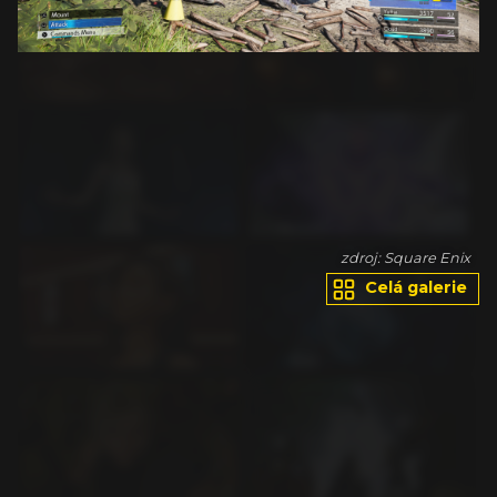
ix
zdroj: Square Enix
Celá galerie