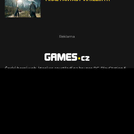
Český herní web, který se soustředí na hry pro PC, PlayStation 5,
PlayStation 4, Xbox Series X, Xbox Series S, Nintendo Switch,
PlayStation VR2 a další platformy. Naleznete zde recenze,
dojmy z hraní, videorecenze i pravidelné novinky, stejně jako
podcasty, rozsáhlou databázi her a speciály k očekávaným hrám
ze sérií jako Assassin's Creed, Call of Duty, Grand Theft Auto, The
Legend of Zelda, Final Fantasy, Kingdom Come: Deliverance,
Diablo, Stalker, The Elder Scrolls, Baldur's Gate, Hogwart's
Legacy či FIFA.
© 2026 Foto.games.tiscali.cz |
TISCALI MEDIA, a.s.
|
Člen skupiny
DIGNITY, s.r.o.