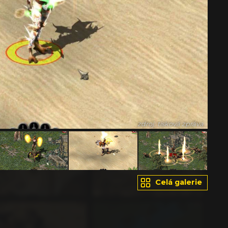
zdroj: tisková zpráva
Celá galerie