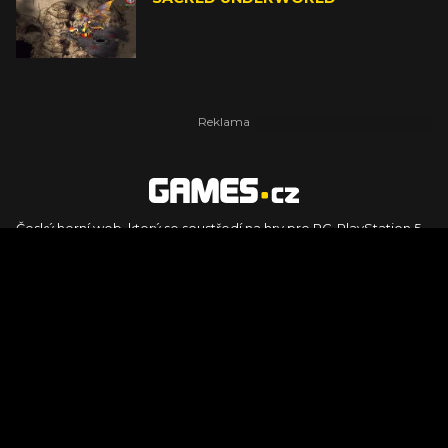
Český herní web, který se soustředí na hry pro PC, PlayStation 5,
PlayStation 4, Xbox Series X, Xbox Series S, Nintendo Switch,
PlayStation VR2 a další platformy. Naleznete zde recenze,
dojmy z hraní, videorecenze i pravidelné novinky, stejně jako
podcasty, rozsáhlou databázi her a speciály k očekávaným hrám
ze sérií jako Assassin's Creed, Call of Duty, Grand Theft Auto, The
Legend of Zelda, Final Fantasy, Kingdom Come: Deliverance,
Diablo, Stalker, The Elder Scrolls, Baldur's Gate, Hogwart's
Legacy či FIFA.
© 2026 Foto.games.tiscali.cz |
TISCALI MEDIA, a.s.
|
Člen skupiny
DIGNITY, s.r.o.