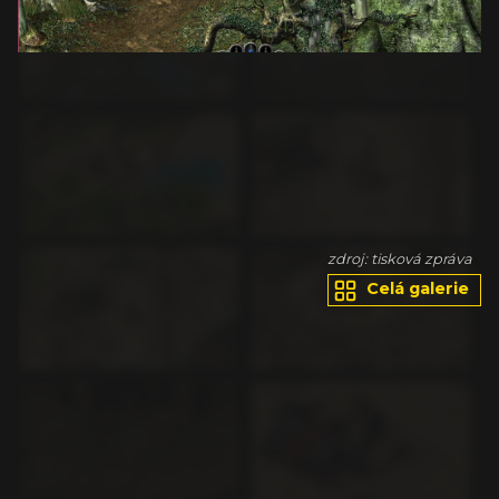
va
zdroj: tisková zpráva
Celá galerie