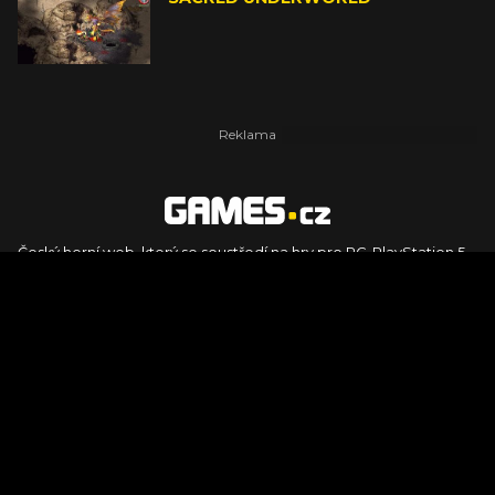
Český herní web, který se soustředí na hry pro PC, PlayStation 5,
PlayStation 4, Xbox Series X, Xbox Series S, Nintendo Switch,
PlayStation VR2 a další platformy. Naleznete zde recenze,
dojmy z hraní, videorecenze i pravidelné novinky, stejně jako
podcasty, rozsáhlou databázi her a speciály k očekávaným hrám
ze sérií jako Assassin's Creed, Call of Duty, Grand Theft Auto, The
Legend of Zelda, Final Fantasy, Kingdom Come: Deliverance,
Diablo, Stalker, The Elder Scrolls, Baldur's Gate, Hogwart's
Legacy či FIFA.
© 2026 Foto.games.tiscali.cz |
TISCALI MEDIA, a.s.
|
Člen skupiny
DIGNITY, s.r.o.