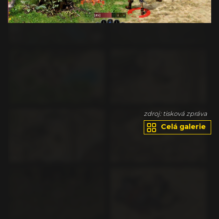
va
zdroj: tisková zpráva
Celá galerie