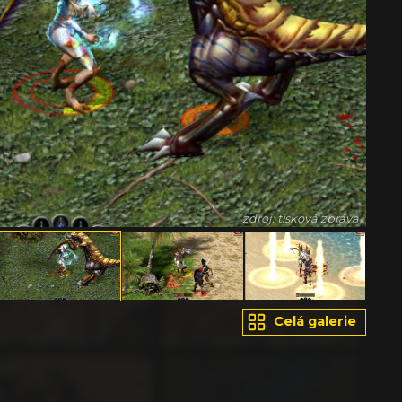
zdroj: tisková zpráva
Celá galerie