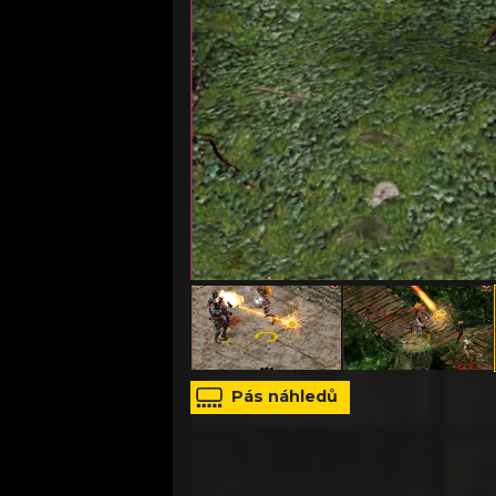
zdroj: tisková zpráva
Pás náhledů