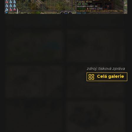
va
zdroj: tisková zpráva
Celá galerie