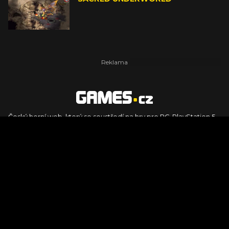
Český herní web, který se soustředí na hry pro PC, PlayStation 5,
PlayStation 4, Xbox Series X, Xbox Series S, Nintendo Switch,
PlayStation VR2 a další platformy. Naleznete zde recenze,
dojmy z hraní, videorecenze i pravidelné novinky, stejně jako
podcasty, rozsáhlou databázi her a speciály k očekávaným hrám
ze sérií jako Assassin's Creed, Call of Duty, Grand Theft Auto, The
Legend of Zelda, Final Fantasy, Kingdom Come: Deliverance,
Diablo, Stalker, The Elder Scrolls, Baldur's Gate, Hogwart's
Legacy či FIFA.
© 2026 Foto.games.tiscali.cz |
TISCALI MEDIA, a.s.
|
Člen skupiny
DIGNITY, s.r.o.