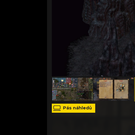
zdroj: tisková zpráva
Pás náhledů