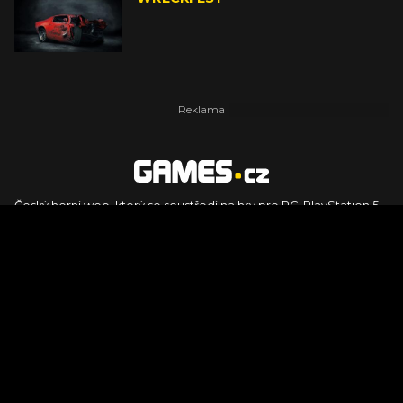
Český herní web, který se soustředí na hry pro PC, PlayStation 5,
PlayStation 4, Xbox Series X, Xbox Series S, Nintendo Switch,
PlayStation VR2 a další platformy. Naleznete zde recenze,
dojmy z hraní, videorecenze i pravidelné novinky, stejně jako
podcasty, rozsáhlou databázi her a speciály k očekávaným hrám
ze sérií jako Assassin's Creed, Call of Duty, Grand Theft Auto, The
Legend of Zelda, Final Fantasy, Kingdom Come: Deliverance,
Diablo, Stalker, The Elder Scrolls, Baldur's Gate, Hogwart's
Legacy či FIFA.
© 2026 Foto.games.tiscali.cz |
TISCALI MEDIA, a.s.
|
Člen skupiny
DIGNITY, s.r.o.