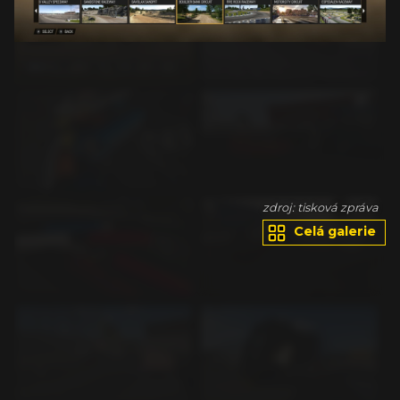
va
zdroj: tisková zpráva
Celá galerie