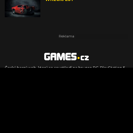
Český herní web, který se soustředí na hry pro PC, PlayStation 5,
PlayStation 4, Xbox Series X, Xbox Series S, Nintendo Switch,
PlayStation VR2 a další platformy. Naleznete zde recenze,
dojmy z hraní, videorecenze i pravidelné novinky, stejně jako
podcasty, rozsáhlou databázi her a speciály k očekávaným hrám
ze sérií jako Assassin's Creed, Call of Duty, Grand Theft Auto, The
Legend of Zelda, Final Fantasy, Kingdom Come: Deliverance,
Diablo, Stalker, The Elder Scrolls, Baldur's Gate, Hogwart's
Legacy či FIFA.
© 2026 Foto.games.tiscali.cz |
TISCALI MEDIA, a.s.
|
Člen skupiny
DIGNITY, s.r.o.