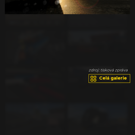
va
zdroj: tisková zpráva
Celá galerie