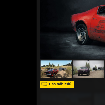
zdroj: tisková zpráva
Pás náhledů