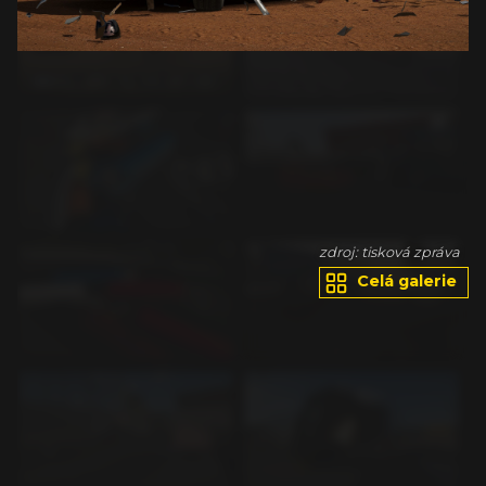
va
zdroj: tisková zpráva
Celá galerie