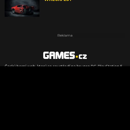
Český herní web, který se soustředí na hry pro PC, PlayStation 5,
PlayStation 4, Xbox Series X, Xbox Series S, Nintendo Switch,
PlayStation VR2 a další platformy. Naleznete zde recenze,
dojmy z hraní, videorecenze i pravidelné novinky, stejně jako
podcasty, rozsáhlou databázi her a speciály k očekávaným hrám
ze sérií jako Assassin's Creed, Call of Duty, Grand Theft Auto, The
Legend of Zelda, Final Fantasy, Kingdom Come: Deliverance,
Diablo, Stalker, The Elder Scrolls, Baldur's Gate, Hogwart's
Legacy či FIFA.
© 2026 Foto.games.tiscali.cz |
TISCALI MEDIA, a.s.
|
Člen skupiny
DIGNITY, s.r.o.