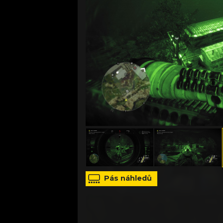
zdroj: tisková zpráva
Pás náhledů