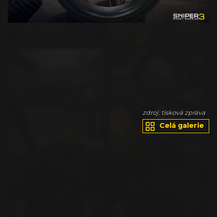
va
zdroj: tisková zpráva
Celá galerie