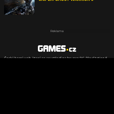
Český herní web, který se soustředí na hry pro PC, PlayStation 5,
PlayStation 4, Xbox Series X, Xbox Series S, Nintendo Switch,
PlayStation VR2 a další platformy. Naleznete zde recenze,
dojmy z hraní, videorecenze i pravidelné novinky, stejně jako
podcasty, rozsáhlou databázi her a speciály k očekávaným hrám
ze sérií jako Assassin's Creed, Call of Duty, Grand Theft Auto, The
Legend of Zelda, Final Fantasy, Kingdom Come: Deliverance,
Diablo, Stalker, The Elder Scrolls, Baldur's Gate, Hogwart's
Legacy či FIFA.
© 2026 Foto.games.tiscali.cz |
TISCALI MEDIA, a.s.
|
Člen skupiny
DIGNITY, s.r.o.