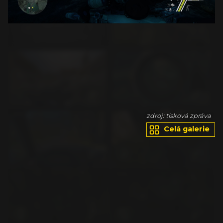
va
zdroj: tisková zpráva
Celá galerie