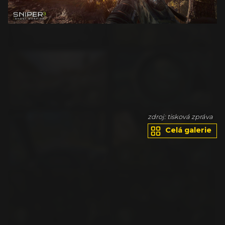
va
zdroj: tisková zpráva
Celá galerie