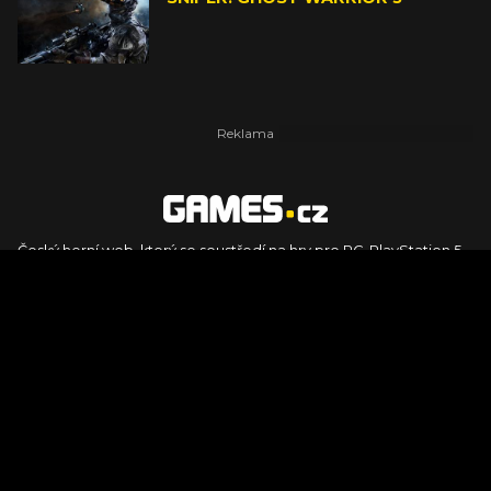
Český herní web, který se soustředí na hry pro PC, PlayStation 5,
PlayStation 4, Xbox Series X, Xbox Series S, Nintendo Switch,
PlayStation VR2 a další platformy. Naleznete zde recenze,
dojmy z hraní, videorecenze i pravidelné novinky, stejně jako
podcasty, rozsáhlou databázi her a speciály k očekávaným hrám
ze sérií jako Assassin's Creed, Call of Duty, Grand Theft Auto, The
Legend of Zelda, Final Fantasy, Kingdom Come: Deliverance,
Diablo, Stalker, The Elder Scrolls, Baldur's Gate, Hogwart's
Legacy či FIFA.
© 2026 Foto.games.tiscali.cz |
TISCALI MEDIA, a.s.
|
Člen skupiny
DIGNITY, s.r.o.