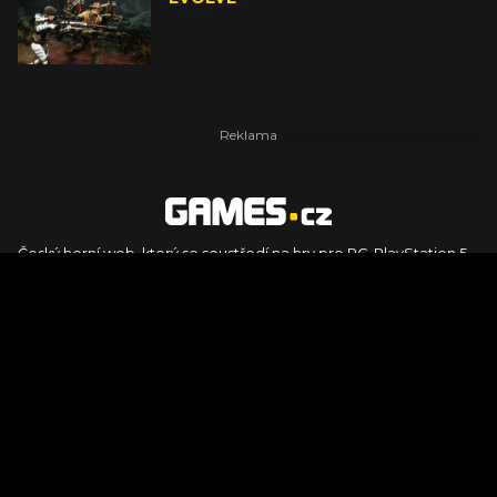
Český herní web, který se soustředí na hry pro PC, PlayStation 5,
PlayStation 4, Xbox Series X, Xbox Series S, Nintendo Switch,
PlayStation VR2 a další platformy. Naleznete zde recenze,
dojmy z hraní, videorecenze i pravidelné novinky, stejně jako
podcasty, rozsáhlou databázi her a speciály k očekávaným hrám
ze sérií jako Assassin's Creed, Call of Duty, Grand Theft Auto, The
Legend of Zelda, Final Fantasy, Kingdom Come: Deliverance,
Diablo, Stalker, The Elder Scrolls, Baldur's Gate, Hogwart's
Legacy či FIFA.
© 2026 Foto.games.tiscali.cz |
TISCALI MEDIA, a.s.
|
Člen skupiny
DIGNITY, s.r.o.