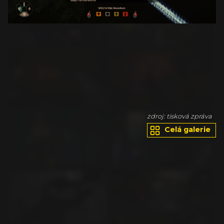
va
zdroj: tisková zpráva
Celá galerie