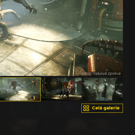
zdroj: tisková zpráva
Celá galerie