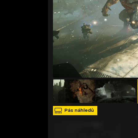
zdroj: tisková zpráva
Pás náhledů