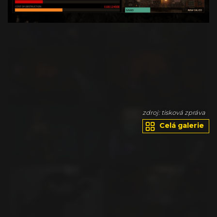
va
zdroj: tisková zpráva
Celá galerie