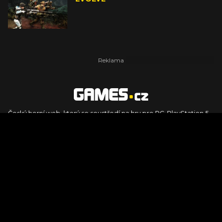
Český herní web, který se soustředí na hry pro PC, PlayStation 5,
PlayStation 4, Xbox Series X, Xbox Series S, Nintendo Switch,
PlayStation VR2 a další platformy. Naleznete zde recenze,
dojmy z hraní, videorecenze i pravidelné novinky, stejně jako
podcasty, rozsáhlou databázi her a speciály k očekávaným hrám
ze sérií jako Assassin's Creed, Call of Duty, Grand Theft Auto, The
Legend of Zelda, Final Fantasy, Kingdom Come: Deliverance,
Diablo, Stalker, The Elder Scrolls, Baldur's Gate, Hogwart's
Legacy či FIFA.
© 2026 Foto.games.tiscali.cz |
TISCALI MEDIA, a.s.
|
Člen skupiny
DIGNITY, s.r.o.