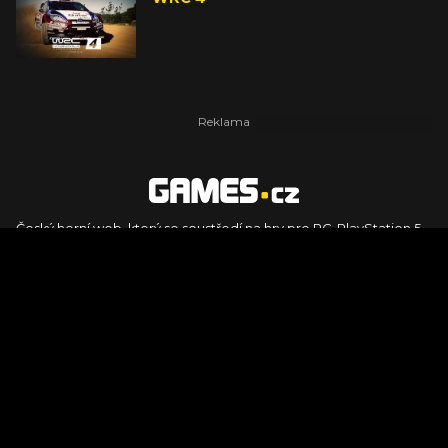
Český herní web, který se soustředí na hry pro PC, PlayStation 5,
PlayStation 4, Xbox Series X, Xbox Series S, Nintendo Switch,
PlayStation VR2 a další platformy. Naleznete zde recenze,
dojmy z hraní, videorecenze i pravidelné novinky, stejně jako
podcasty, rozsáhlou databázi her a speciály k očekávaným hrám
ze sérií jako Assassin's Creed, Call of Duty, Grand Theft Auto, The
Legend of Zelda, Final Fantasy, Kingdom Come: Deliverance,
Diablo, Stalker, The Elder Scrolls, Baldur's Gate, Hogwart's
Legacy či FIFA.
© 2026 Foto.games.tiscali.cz |
TISCALI MEDIA, a.s.
|
Člen skupiny
DIGNITY, s.r.o.