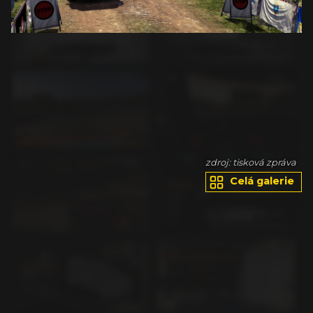
va
zdroj: tisková zpráva
Celá galerie