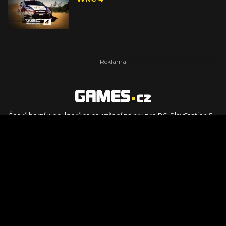
Český herní web, který se soustředí na hry pro PC, PlayStation 5,
PlayStation 4, Xbox Series X, Xbox Series S, Nintendo Switch,
PlayStation VR2 a další platformy. Naleznete zde recenze,
dojmy z hraní, videorecenze i pravidelné novinky, stejně jako
podcasty, rozsáhlou databázi her a speciály k očekávaným hrám
ze sérií jako Assassin's Creed, Call of Duty, Grand Theft Auto, The
Legend of Zelda, Final Fantasy, Kingdom Come: Deliverance,
Diablo, Stalker, The Elder Scrolls, Baldur's Gate, Hogwart's
Legacy či FIFA.
© 2026 Foto.games.tiscali.cz |
TISCALI MEDIA, a.s.
|
Člen skupiny
DIGNITY, s.r.o.