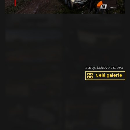
va
zdroj: tisková zpráva
Celá galerie