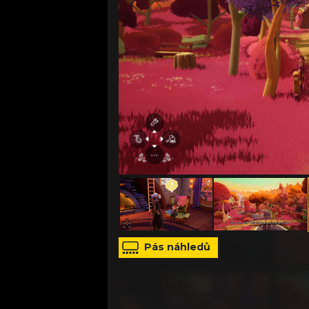
zdroj: Ivy Road
Pás náhledů