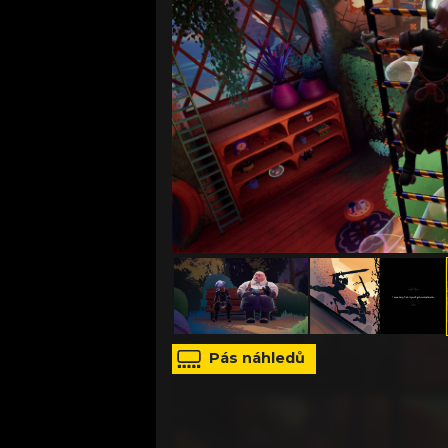
zdroj: Ivy Road
Pás náhledů