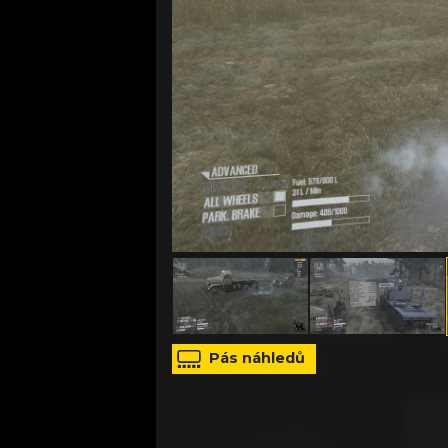
zdroj: tisková zpráva
Pás náhledů