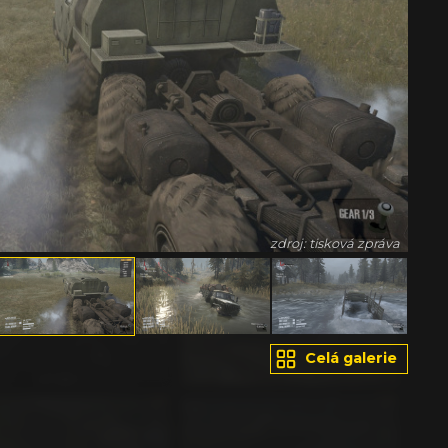
zdroj: tisková zpráva
Celá galerie