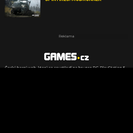
Český herní web, který se soustředí na hry pro PC, PlayStation 5,
PlayStation 4, Xbox Series X, Xbox Series S, Nintendo Switch,
PlayStation VR2 a další platformy. Naleznete zde recenze,
dojmy z hraní, videorecenze i pravidelné novinky, stejně jako
podcasty, rozsáhlou databázi her a speciály k očekávaným hrám
ze sérií jako Assassin's Creed, Call of Duty, Grand Theft Auto, The
Legend of Zelda, Final Fantasy, Kingdom Come: Deliverance,
Diablo, Stalker, The Elder Scrolls, Baldur's Gate, Hogwart's
Legacy či FIFA.
© 2026 Foto.games.tiscali.cz |
TISCALI MEDIA, a.s.
|
Člen skupiny
DIGNITY, s.r.o.