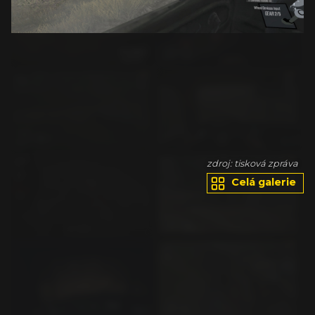
va
zdroj: tisková zpráva
Celá galerie