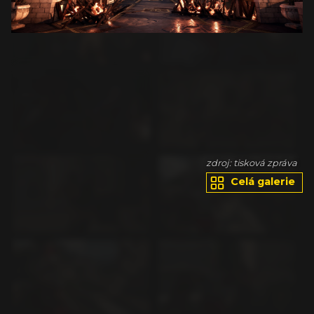
va
zdroj: tisková zpráva
Celá galerie