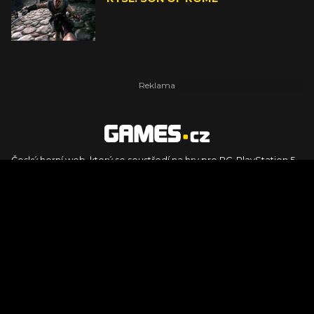
Český herní web, který se soustředí na hry pro PC, PlayStation 5,
PlayStation 4, Xbox Series X, Xbox Series S, Nintendo Switch,
PlayStation VR2 a další platformy. Naleznete zde recenze,
dojmy z hraní, videorecenze i pravidelné novinky, stejně jako
podcasty, rozsáhlou databázi her a speciály k očekávaným hrám
ze sérií jako Assassin's Creed, Call of Duty, Grand Theft Auto, The
Legend of Zelda, Final Fantasy, Kingdom Come: Deliverance,
Diablo, Stalker, The Elder Scrolls, Baldur's Gate, Hogwart's
Legacy či FIFA.
© 2026 Foto.games.tiscali.cz |
TISCALI MEDIA, a.s.
|
Člen skupiny
DIGNITY, s.r.o.