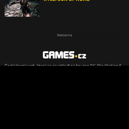
Český herní web, který se soustředí na hry pro PC, PlayStation 5,
PlayStation 4, Xbox Series X, Xbox Series S, Nintendo Switch,
PlayStation VR2 a další platformy. Naleznete zde recenze,
dojmy z hraní, videorecenze i pravidelné novinky, stejně jako
podcasty, rozsáhlou databázi her a speciály k očekávaným hrám
ze sérií jako Assassin's Creed, Call of Duty, Grand Theft Auto, The
Legend of Zelda, Final Fantasy, Kingdom Come: Deliverance,
Diablo, Stalker, The Elder Scrolls, Baldur's Gate, Hogwart's
Legacy či FIFA.
© 2026 Foto.games.tiscali.cz |
TISCALI MEDIA, a.s.
|
Člen skupiny
DIGNITY, s.r.o.