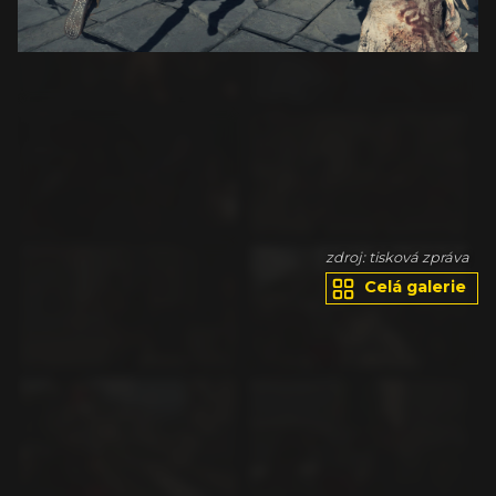
va
zdroj: tisková zpráva
Celá galerie