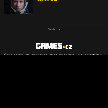
Český herní web, který se soustředí na hry pro PC, PlayStation 5,
PlayStation 4, Xbox Series X, Xbox Series S, Nintendo Switch,
PlayStation VR2 a další platformy. Naleznete zde recenze,
dojmy z hraní, videorecenze i pravidelné novinky, stejně jako
podcasty, rozsáhlou databázi her a speciály k očekávaným hrám
ze sérií jako Assassin's Creed, Call of Duty, Grand Theft Auto, The
Legend of Zelda, Final Fantasy, Kingdom Come: Deliverance,
Diablo, Stalker, The Elder Scrolls, Baldur's Gate, Hogwart's
Legacy či FIFA.
© 2026 Foto.games.tiscali.cz |
TISCALI MEDIA, a.s.
|
Člen skupiny
DIGNITY, s.r.o.