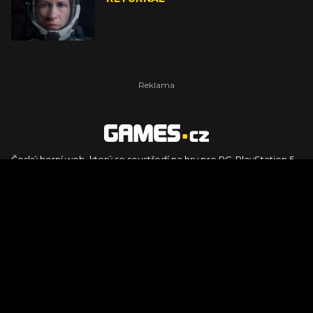
Český herní web, který se soustředí na hry pro PC, PlayStation 5,
PlayStation 4, Xbox Series X, Xbox Series S, Nintendo Switch,
PlayStation VR2 a další platformy. Naleznete zde recenze,
dojmy z hraní, videorecenze i pravidelné novinky, stejně jako
podcasty, rozsáhlou databázi her a speciály k očekávaným hrám
ze sérií jako Assassin's Creed, Call of Duty, Grand Theft Auto, The
Legend of Zelda, Final Fantasy, Kingdom Come: Deliverance,
Diablo, Stalker, The Elder Scrolls, Baldur's Gate, Hogwart's
Legacy či FIFA.
© 2026 Foto.games.tiscali.cz |
TISCALI MEDIA, a.s.
|
Člen skupiny
DIGNITY, s.r.o.