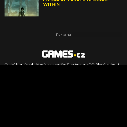
WITHIN
Český herní web, který se soustředí na hry pro PC, PlayStation 5,
PlayStation 4, Xbox Series X, Xbox Series S, Nintendo Switch,
PlayStation VR2 a další platformy. Naleznete zde recenze,
dojmy z hraní, videorecenze i pravidelné novinky, stejně jako
podcasty, rozsáhlou databázi her a speciály k očekávaným hrám
ze sérií jako Assassin's Creed, Call of Duty, Grand Theft Auto, The
Legend of Zelda, Final Fantasy, Kingdom Come: Deliverance,
Diablo, Stalker, The Elder Scrolls, Baldur's Gate, Hogwart's
Legacy či FIFA.
© 2026 Foto.games.tiscali.cz |
TISCALI MEDIA, a.s.
|
Člen skupiny
DIGNITY, s.r.o.