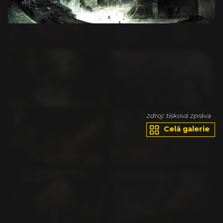
va
zdroj: tisková zpráva
Celá galerie