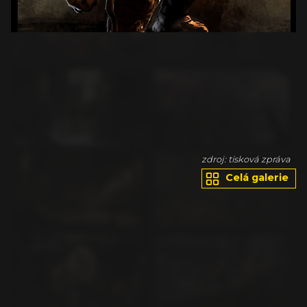
va
zdroj: tisková zpráva
Celá galerie