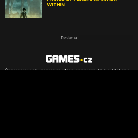
WITHIN
Český herní web, který se soustředí na hry pro PC, PlayStation 5,
PlayStation 4, Xbox Series X, Xbox Series S, Nintendo Switch,
PlayStation VR2 a další platformy. Naleznete zde recenze,
dojmy z hraní, videorecenze i pravidelné novinky, stejně jako
podcasty, rozsáhlou databázi her a speciály k očekávaným hrám
ze sérií jako Assassin's Creed, Call of Duty, Grand Theft Auto, The
Legend of Zelda, Final Fantasy, Kingdom Come: Deliverance,
Diablo, Stalker, The Elder Scrolls, Baldur's Gate, Hogwart's
Legacy či FIFA.
© 2026 Foto.games.tiscali.cz |
TISCALI MEDIA, a.s.
|
Člen skupiny
DIGNITY, s.r.o.