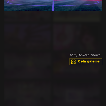
va
zdroj: tisková zpráva
Celá galerie