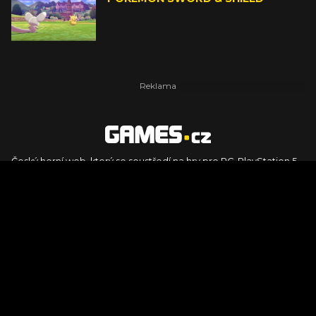
Český herní web, který se soustředí na hry pro PC, PlayStation 5,
PlayStation 4, Xbox Series X, Xbox Series S, Nintendo Switch,
PlayStation VR2 a další platformy. Naleznete zde recenze,
dojmy z hraní, videorecenze i pravidelné novinky, stejně jako
podcasty, rozsáhlou databázi her a speciály k očekávaným hrám
ze sérií jako Assassin's Creed, Call of Duty, Grand Theft Auto, The
Legend of Zelda, Final Fantasy, Kingdom Come: Deliverance,
Diablo, Stalker, The Elder Scrolls, Baldur's Gate, Hogwart's
Legacy či FIFA.
© 2026 Foto.games.tiscali.cz |
TISCALI MEDIA, a.s.
|
Člen skupiny
DIGNITY, s.r.o.