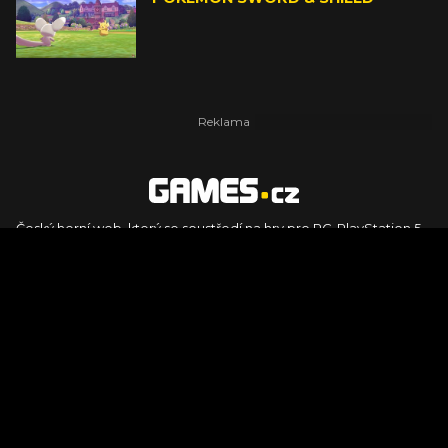
Český herní web, který se soustředí na hry pro PC, PlayStation 5,
PlayStation 4, Xbox Series X, Xbox Series S, Nintendo Switch,
PlayStation VR2 a další platformy. Naleznete zde recenze,
dojmy z hraní, videorecenze i pravidelné novinky, stejně jako
podcasty, rozsáhlou databázi her a speciály k očekávaným hrám
ze sérií jako Assassin's Creed, Call of Duty, Grand Theft Auto, The
Legend of Zelda, Final Fantasy, Kingdom Come: Deliverance,
Diablo, Stalker, The Elder Scrolls, Baldur's Gate, Hogwart's
Legacy či FIFA.
© 2026 Foto.games.tiscali.cz |
TISCALI MEDIA, a.s.
|
Člen skupiny
DIGNITY, s.r.o.