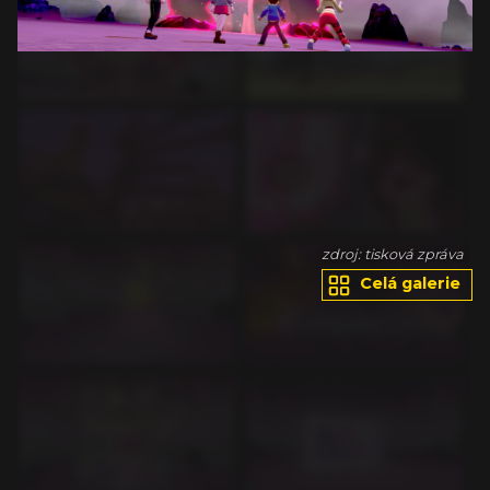
va
zdroj: tisková zpráva
Celá galerie