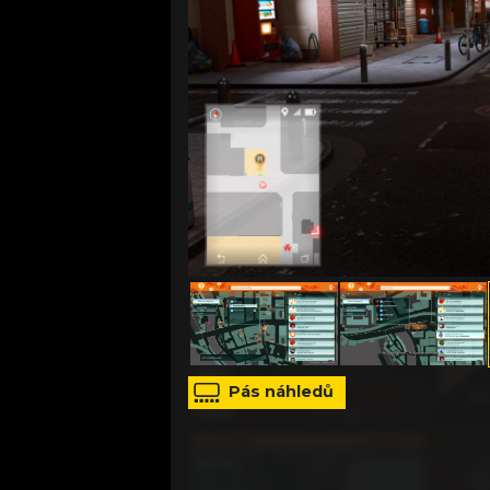
zdroj: Vlastní foto autora
Pás náhledů