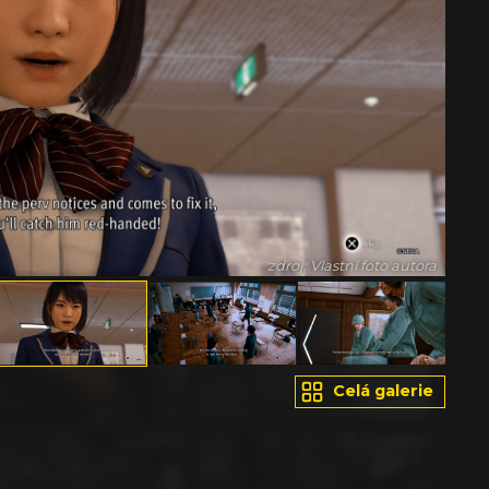
zdroj: Vlastní foto autora
Celá galerie