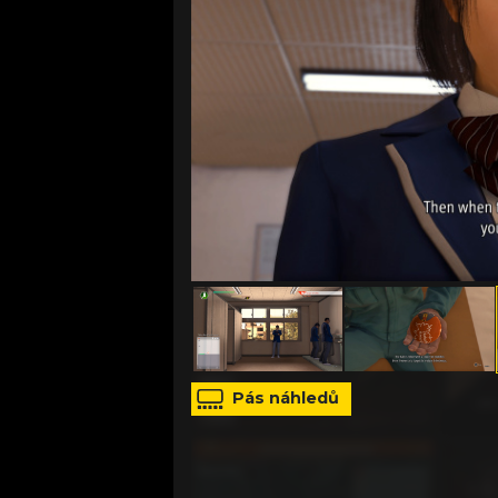
zdroj: Vlastní foto autora
Pás náhledů