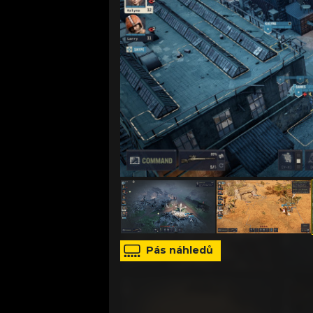
: Foto: Haemimont Games
Pás náhledů